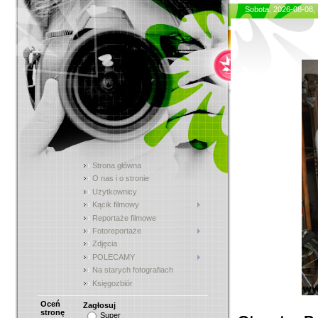
Sobota, 2026-08-08,
Strona główna
O nas i o stronie
Użytkownicy
Kącik filmowy
Reportaże filmowe
Fotoreportaże
Zdjęcia
POLECAMY
Na starych fotografiach
Księgozbiór
Oceń
Zagłosuj
stronę
Super