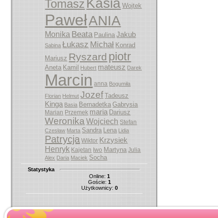
Kasia
Tomasz
Wojtek
Paweł
ANIA
Beata
Monika
Jakub
Paulina
Łukasz
Michał
Konrad
Sabina
piotr
Ryszard
Mariusz
mateusz
Aneta
Kamil
Hubert
Darek
Marcin
anna
Bogumiła
Jozef
Tadeusz
Florian
Helmut
Kinga
Bernadetka
Gabrysia
Basia
maria
Dariusz
Marian
Przemek
Weronika
Wojciech
Stefan
Sandra
Lena
Czesław
Marta
Lidia
Patrycja
Krzysiek
Wiktor
Henryk
Martyna
Kajetan
Iwo
Julia
Socha
Alex
Daria
Maciek
Statystyka
Online:
1
Goście:
1
Użytkownicy:
0