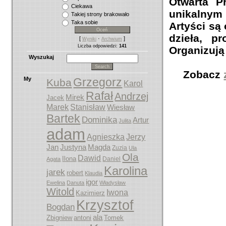
Otwarta P
Ciekawa
unikalnym
Takiej strony brakowało
Taka sobie
Artyści są 
dzieła, p
[
·
]
Wyniki
Archwium
Liczba odpowiedzi:
141
Organizują
Wyszukaj
Zobacz
My
Grzegorz
Kuba
Karol
Rafał
Andrzej
Mirek
Jacek
Marek
Stanisław
Wiesław
Bartek
Dominika
Artur
Julita
adam
Agnieszka
Jerzy
Jan
Justyna
Magda
Zuzia
Ula
Ola
Dawid
Ilona
Daniel
Agata
Karolina
jarek
robert
Klaudia
igor
Ewelina
Danuta
Władysław
Witold
Iwona
Kazimierz
Krzysztof
Bogdan
ala
Zbigniew
antoni
Tomek