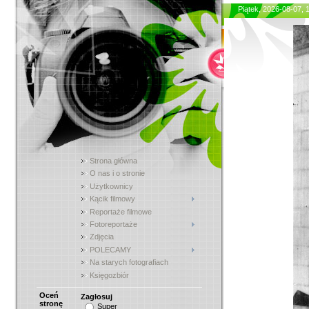
Piątek, 2026-08-07,
Strona główna
O nas i o stronie
Użytkownicy
Kącik filmowy
Reportaże filmowe
Fotoreportaże
Zdjęcia
POLECAMY
Na starych fotografiach
Księgozbiór
Oceń
Zagłosuj
stronę
Super