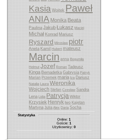
Paweł
Kasia
Wojtek
ANIA
Beata
Monika
Łukasz
Jakub
Paulina
Maciej
Michał
Konrad
Mariusz
piotr
Ryszard
Miroslaw
mateusz
Aneta
Kamil
Hubert
Marcin
anna
Bogumiła
Jozef
Tadeusz
Helmut
Roman
Kinga
Bernadetka
Gabrysia
Patryk
maria
Dariusz
Marian
Przemek
Iza
Weronika
Natalia
Laura
Wojciech
Sandra
Stefan
Czesław
Patrycja
Lena
Wiktor
Lidia
Henryk
Krzysiek
Iwo
Kajetan
Martyna
Socha
Julia
Alex
Daria
Statystyka
Online:
1
Goście:
1
Użytkownicy:
0