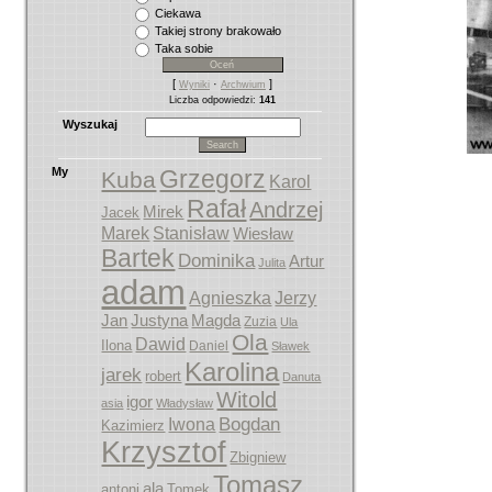
Ciekawa
Takiej strony brakowało
Taka sobie
[
·
]
Wyniki
Archwium
Liczba odpowiedzi:
141
Wyszukaj
My
Grzegorz
Kuba
Karol
Rafał
Andrzej
Mirek
Jacek
Marek
Stanisław
Wiesław
Bartek
Dominika
Artur
Julita
adam
Agnieszka
Jerzy
Jan
Justyna
Magda
Zuzia
Ula
Ola
Dawid
Ilona
Daniel
Sławek
Karolina
jarek
robert
Danuta
Witold
igor
asia
Władysław
Bogdan
Iwona
Kazimierz
Krzysztof
Zbigniew
Tomasz
ala
antoni
Tomek