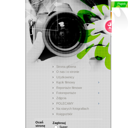
Piątek,
Strona główna
O nas i o stronie
Użytkownicy
Kącik filmowy
Reportaże filmowe
Fotoreportaże
Zdjęcia
POLECAMY
Na starych fotografiach
Księgozbiór
Oceń
Zagłosuj
stronę
Super