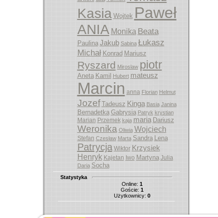
Paweł
Kasia
Wojtek
ANIA
Beata
Monika
Łukasz
Jakub
Paulina
Sabina
Michał
Konrad
Mariusz
piotr
Ryszard
Miroslaw
mateusz
Aneta
Kamil
Hubert
Marcin
anna
Florian
Helmut
Jozef
Kinga
Tadeusz
Basia
Janina
Bernadetka
Gabrysia
Patryk
krystian
maria
Dariusz
Marian
Przemek
kaja
Weronika
Wojciech
Oliwia
Sandra
Lena
Stefan
Czesław
Marta
Patrycja
Krzysiek
Wiktor
Henryk
Martyna
Kajetan
Iwo
Julia
Socha
Daria
Statystyka
Online:
1
Goście:
1
Użytkownicy:
0