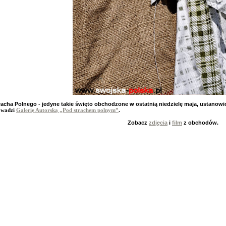
racha Polnego - jedyne takie święto obchodzone w ostatnią niedzielę maja, ustanowio
owadzi
Galerię Autorską „Pod strachem polnym”
.
Zobacz
zdjęcia
i
film
z obchodów.