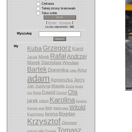
Ciekawa
Takiej strony brakowało
Taka sobie
[
·
]
Wyniki
Archwium
Liczba odpowiedzi:
141
Wyszukaj
My
Grzegorz
Kuba
Karol
Rafał
Andrzej
Mirek
Jacek
Marek
Stanisław
Wiesław
Bartek
Dominika
Artur
Julita
adam
Agnieszka
Jerzy
Jan
Justyna
Magda
Zuzia
Agata
Ola
Dawid
Ilona
Daniel
Ula
Karolina
jarek
robert
Ewelina
Witold
igor
Danuta
asia
Władysław
Bogdan
Iwona
Kazimierz
Krzysztof
Zbigniew
Tomasz
ala
antoni
Tomek