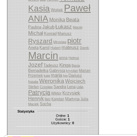
Paweł
Kasia
Wojtek
ANIA
Beata
Monika
Łukasz
Jakub
Paulina
Maciej
Michał
Konrad
Mariusz
piotr
Ryszard
Miroslaw
mateusz
Aneta
Kamil
Hubert
Darek
Marcin
anna
Helmut
Jozef
Kinga
Tadeusz
Basia
Bernadetka
Gabrysia
Marian
krystian
maria
Dariusz
Przemek
kaja
Iga
Weronika
Wojciech
Natalia
Sandra
Lena
Stefan
Czesław
Lidia
Patrycja
Krzysiek
Wiktor
Henryk
Martyna
Iwo
Kajetan
Julia
Socha
Maciek
Statystyka
Online:
1
Goście:
1
Użytkownicy:
0