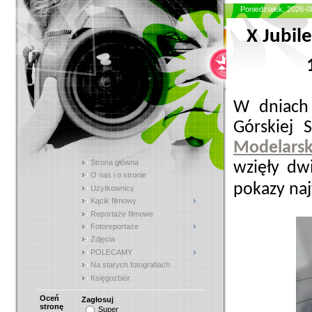
Poniedziałek, 2026-
X Jubil
W dniach
Górskiej 
Modelarsk
Strona główna
wzięły dw
O nas i o stronie
pokazy na
Użytkownicy
Kącik filmowy
Reportaże filmowe
Fotoreportaże
Zdjęcia
POLECAMY
Na starych fotografiach
Księgozbiór
Oceń
Zagłosuj
stronę
Super